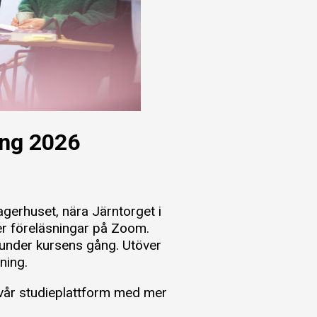
ing 2026
 Lagerhuset, nära Järntorget i
er föreläsningar på Zoom.
 under kursens gång. Utöver
dning.
l vår studieplattform med mer