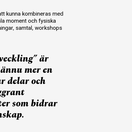
 att kunna kombineras med
tala moment och fysiska
ningar, samtal, workshops
veckling” är
 ännu mer en
r delar och
ggrant
ter som bidrar
unskap.