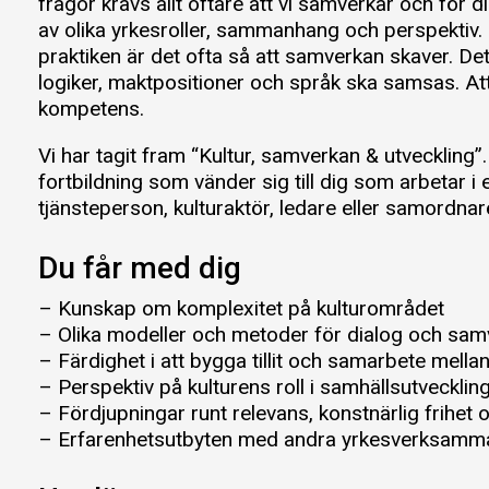
frågor krävs allt oftare att vi samverkar och för 
av olika yrkesroller, sammanhang och perspektiv. D
praktiken är det ofta så att samverkan skaver. Det
logiker, maktpositioner och språk ska samsas. At
kompetens.
Vi har tagit fram “Kultur, samverkan & utveckling”
fortbildning som vänder sig till dig som arbetar i e
tjänsteperson, kulturaktör, ledare eller samordna
Du får med dig
– Kunskap om komplexitet på kulturområdet
– Olika modeller och metoder för dialog och sa
– Färdighet i att bygga tillit och samarbete mellan
– Perspektiv på kulturens roll i samhällsutvecklin
– Fördjupningar runt relevans, konstnärlig frihet
– Erfarenhetsutbyten med andra yrkesverksam