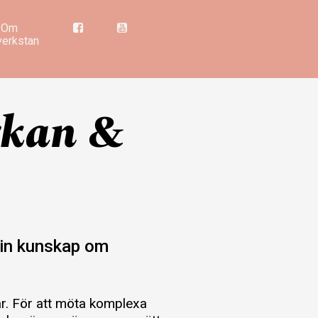
Om
verkstan
rkan &
 din kunskap om
ar. För att möta komplexa