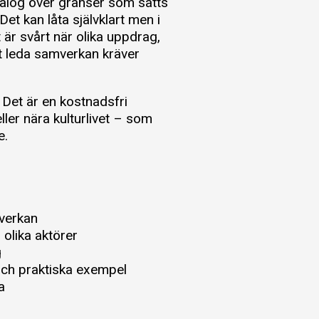
dialog över gränser som sätts
et kan låta självklart men i
 är svårt när olika uppdrag,
t leda samverkan kräver
. Det är en kostnadsfri
ller nära kulturlivet – som
re.
mverkan
 olika aktörer
g
 och praktiska exempel
ma