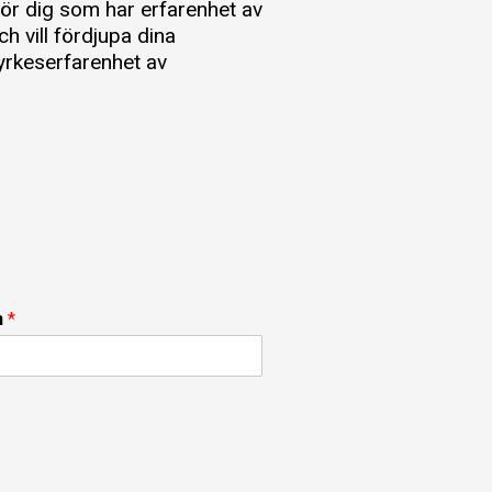
för dig som har erfarenhet av
h vill fördjupa dina
 yrkeserfarenhet av
n
*