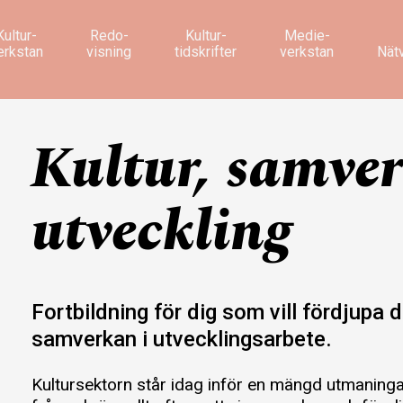
Kultur­
Redo­
Kultur­
Medie­
erkstan
visning
tidskrifter
verkstan
Nät
Kultur, samve
utveckling
Fortbildning för dig som vill fördjupa
samverkan i utvecklingsarbete.
Kultursektorn står idag inför en mängd utmaning