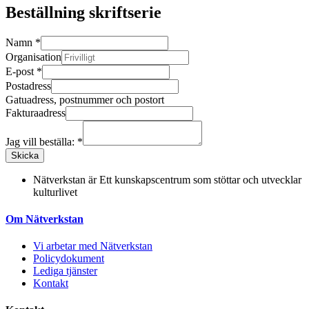
Beställning skriftserie
Namn
*
Organisation
E-post
*
Postadress
Gatuadress, postnummer och postort
Fakturaadress
Jag vill beställa:
*
Skicka
Nätverkstan är
Ett kunskapscentrum som stöttar och utvecklar
kulturlivet
Om Nätverkstan
Vi arbetar med Nätverkstan
Policydokument
Lediga tjänster
Kontakt