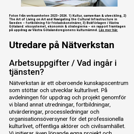
Foton från verksamheten 2023–2024. 1) Kultur, samverkan & utveckling, 2)
The Art of Living on Art and Navigating the Cultural Infrastructure in
Sweden – fortbildning för fristadskonstnärer, 3) Bokförlagen i Västra
Götaland: ekosystemet, ekonomin & strategierna – en rapport framtagen
på uppdrag av Västra Götalandsregionens kulturnämnd.
Läs mer här.
Utredare på Nätverkstan
Arbetsuppgifter / Vad ingår i
tjänsten?
Nätverkstan är ett oberoende kunskapscentrum
som stöttar och utvecklar kulturlivet. På
avdelningen för uppdrag och projekt genomför
vi bland annat utredningar, fortbildningar,
utvärderingar, processledningar och
organisationsöversyner för det professionella
kulturlivet, offentliga aktörer och civilsamhället.
Vi initierar även löpande egna projekt och