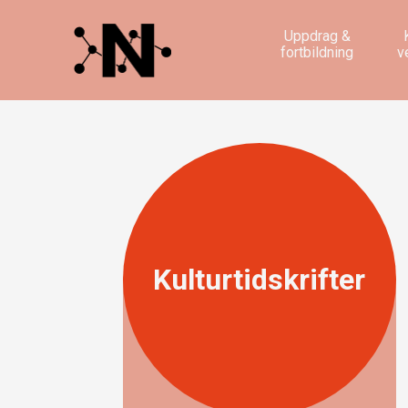
Uppdrag &
fortbildning
v
Kulturtidskrifter