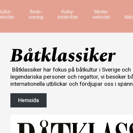
Kultur­
Redo­
Kultur­
Medie­
erkstan
visning
tidskrifter
verkstan
Nät
Båtklassiker
Båtklassiker har fokus på båtkultur i Sverige och
legendariska personer och regattor, vi besöker b
internationella utblickar och fördjupar oss i spänn
Hemsida