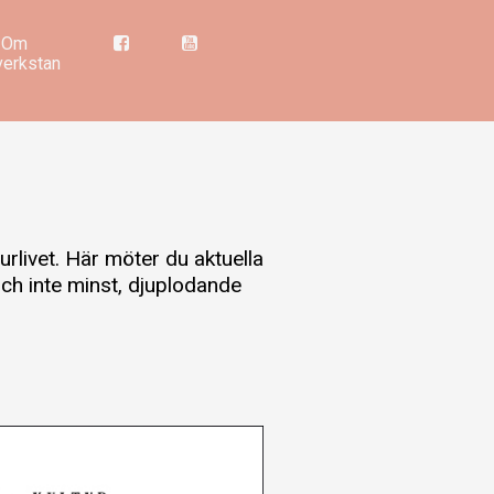
Om
verkstan
urlivet. Här möter du aktuella
och inte minst, djuplodande