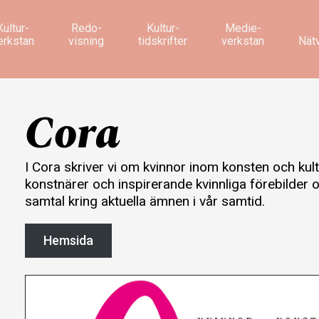
Kultur­
Redo­
Kultur­
Medie­
erkstan
visning
tidskrifter
verkstan
Nät
Cora
I Cora skriver vi om kvinnor inom konsten och kult
konstnärer och inspirerande kvinnliga förebilder 
samtal kring aktuella ämnen i vår samtid.
Hemsida