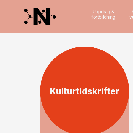
Uppdrag &
fortbildning
v
Kulturtidskrifter