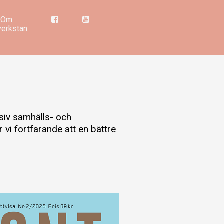
Om
verkstan
siv samhälls- och
r vi fortfarande att en bättre