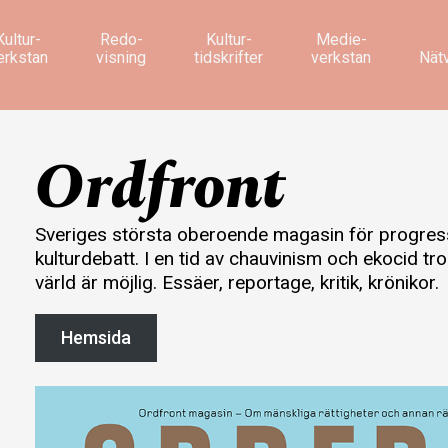
Kultur­
Redo­
Kultur­
Medie­
erkstan
visning
tidskrifter
verkstan
Nät
Ordfront
Sveriges största oberoende magasin för progres
kulturdebatt. I en tid av chauvinism och ekocid tro
värld är möjlig. Essäer, reportage, kritik, krönikor.
Hemsida