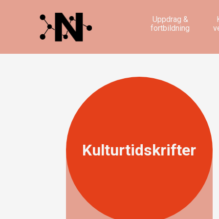
Uppdrag &
fortbildning
v
Kulturtidskrifter