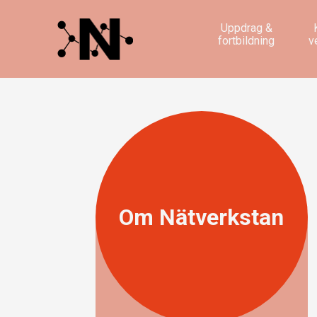
Uppdrag &
fortbildning
v
Om Nätverkstan