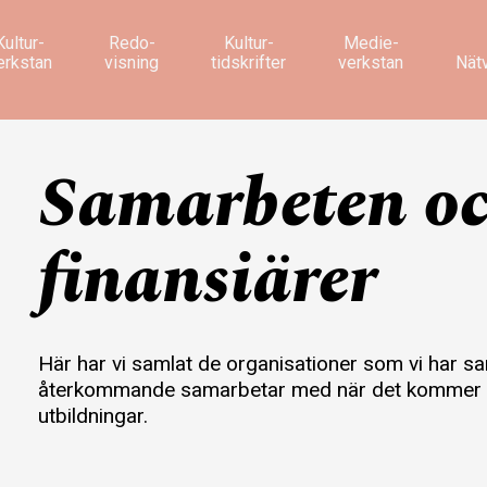
Kultur­
Redo­
Kultur­
Medie­
erkstan
visning
tidskrifter
verkstan
Nät
Samarbeten o
finansiärer
Här har vi samlat de organisationer som vi har s
återkommande samarbetar med när det kommer til
utbildningar.