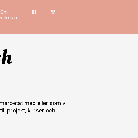
Om
verkstan
ch
amarbetat med eller som vi
l projekt, kurser och